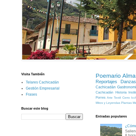
Visita También
Poemario
Alma
Reportajes
Danzas
Telares Cachicadán
Cachicadán
Gastronom
Gestión Empresarial
Cachicadán
Historia
Inst
Frases
Porres
Arte Textil
Cerro Icc
Mitos y Leyendas
Plantas Me
Buscar este blog
Entradas populares
¿Cómo 
Salien
8 hora