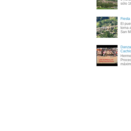
sólo 18
Fiesta
El pue
torna 
San Ma
Danza 
Cachi
Hermos
Proced
máxima